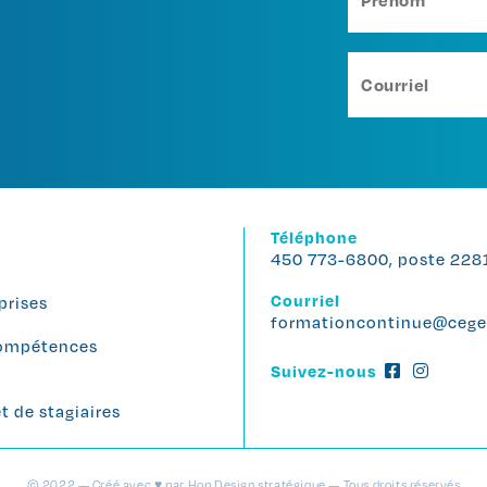
Téléphone
450 773-6800, poste 228
Courriel
prises
formationcontinue@cege
 compétences
Suivez-nous
 de stagiaires
© 2022 — Créé avec ♥ par Hop Design stratégique — Tous droits réservés