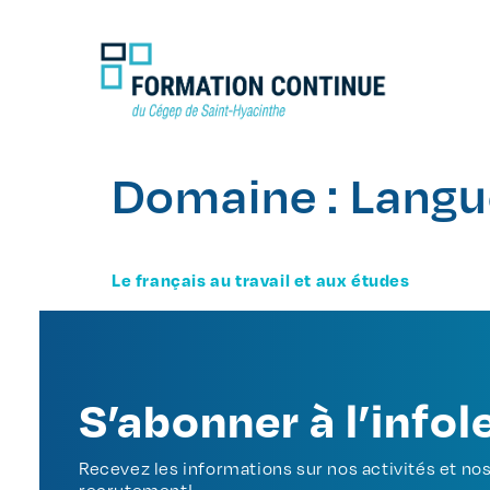
Domaine :
Langue
Le français au travail et aux études
S’abonner à l’infol
Recevez les informations sur nos activités et n
recrutement!