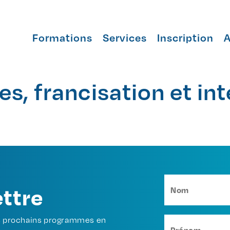
Formations
Services
Inscription
A
s, francisation et in
ettre
os prochains programmes en