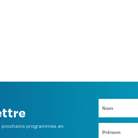
ettre
os prochains programmes en