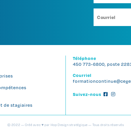
Téléphone
450 773-6800, poste 228
Courriel
prises
formationcontinue@cege
 compétences
Suivez-nous
 de stagiaires
© 2022 — Créé avec ♥ par Hop Design stratégique — Tous droits réservés